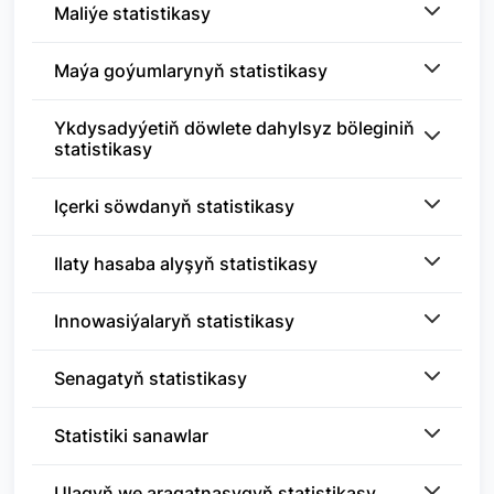
Maliýe statistikasy
Maýa goýumlarynyň statistikasy
Ykdysadyýetiň döwlete dahylsyz böleginiň
statistikasy
Içerki söwdanyň statistikasy
Ilaty hasaba alyşyň statistikasy
Innowasiýalaryň statistikasy
Senagatyň statistikasy
Statistiki sanawlar
Ulagyň we aragatnaşygyň statistikasy