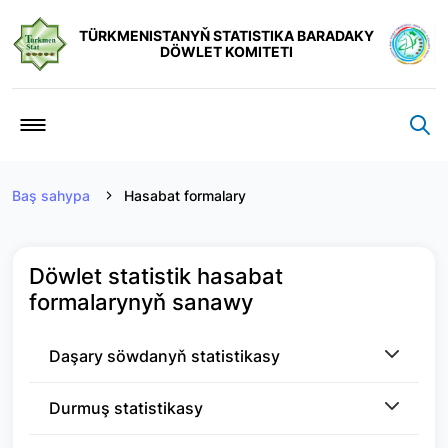
TÜRKMENISTANYŇ STATISTIKA BARADAKY
DÖWLET KOMITETI
Baş sahypa
Hasabat formalary
Döwlet statistik hasabat
formalarynyň sanawy
Daşary söwdanyň statistikasy
Durmuş statistikasy