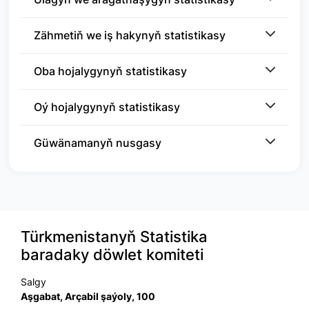
Zähmetiň we iş hakynyň statistikasy
Oba hojalygynyň statistikasy
Oý hojalygynyň statistikasy
Güwänamanyň nusgasy
Türkmenistanyň Statistika
baradaky döwlet komiteti
Salgy
Aşgabat, Arçabil şaýoly, 100