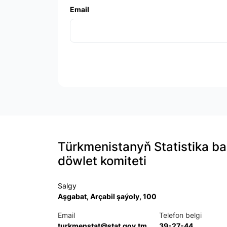
Email
Türkmenistanyň Statistika b
döwlet komiteti
Salgy
Aşgabat, Arçabil şaýoly, 100
Email
Telefon belgi
turkmenstat@stat.gov.tm
39-27-44