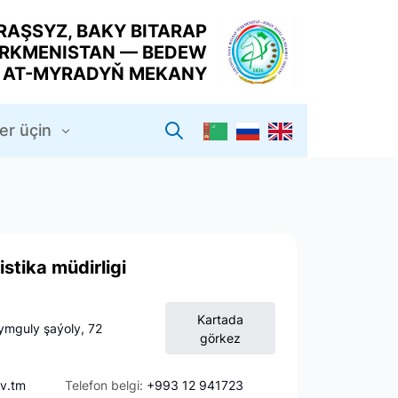
RAŞSYZ, BAKY BITARAP
RKMENISTAN — BEDEW
Y AT-MYRADYŇ MEKANY
er üçin
stika müdirligi
Kartada
ymguly şaýoly, 72
görkez
v.tm
Telefon belgi:
+993 12 941723