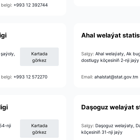
 belgi:
+993 12 392744
igi
Ahal welaýat statis
 şaýoly,
Kartada
Salgy:
Ahal welaýaty, Ak bu
görkez
dostlugy köçesiniň 2-nji jaýy
 belgi:
+993 12 572270
Email:
ahalstat@stat.gov.tm
igi
Daşoguz welaýat sta
54-nji
Kartada
Salgy:
Daşoguz welaýaty, Da
görkez
köçesiniň 31-nji jaýy