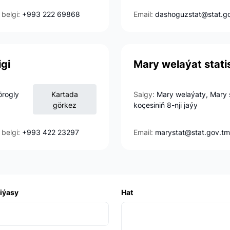
 belgi:
+993 222 69868
Email:
dashoguzstat@stat.g
igi
Mary welaýat statis
örogly
Kartada
Salgy:
Mary welaýaty, Mary 
görkez
koçesiniň 8-nji jaýy
 belgi:
+993 422 23297
Email:
marystat@stat.gov.tm
iýasy
Hat