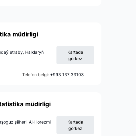
tika müdirligi
gdaý etraby, Halklaryň
Kartada
görkez
Telefon belgi:
+993 137 33103
tistika müdirligi
şoguz şäheri, Al-Horezmi
Kartada
görkez