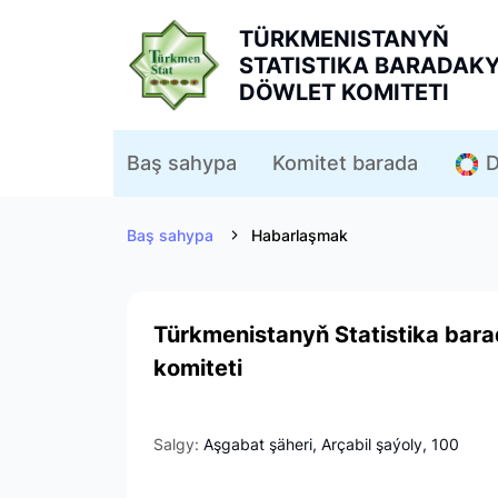
TÜRKMENISTANYŇ
STATISTIKA BARADAK
DÖWLET KOMITETI
D
Baş sahypa
Komitet barada
Baş sahypa
Habarlaşmak
Türkmenistanyň Statistika bar
komiteti
Salgy:
Aşgabat şäheri, Arçabil şaýoly, 100