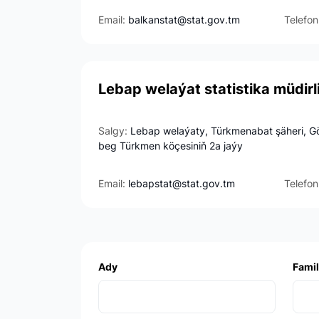
Email:
balkanstat@stat.gov.tm
Telefon
Lebap welaýat statistika müdirl
Salgy:
Lebap welaýaty, Türkmenabat şäheri, G
beg Türkmen köçesiniň 2a jaýy
Email:
lebapstat@stat.gov.tm
Telefon
Ady
Famil