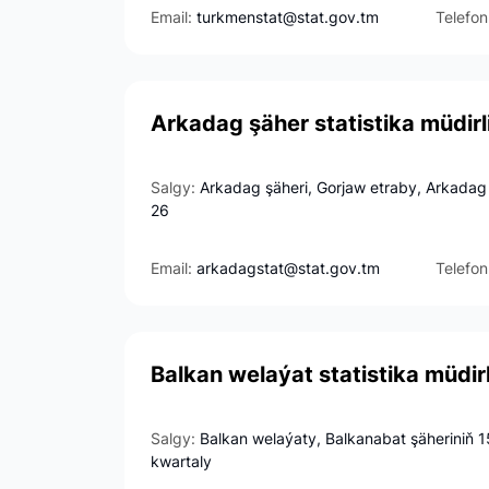
Email:
turkmenstat@stat.gov.tm
Telefon
Arkadag şäher statistika müdirl
Salgy:
Arkadag şäheri, Gorjaw etraby, Arkadag
26
Email:
arkadagstat@stat.gov.tm
Telefon
Balkan welaýat statistika müdirl
Salgy:
Balkan welaýaty, Balkanabat şäheriniň 1
kwartaly