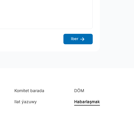
Iber
Komitet barada
DÖM
Ilat ýazuwy
Habarlaşmak