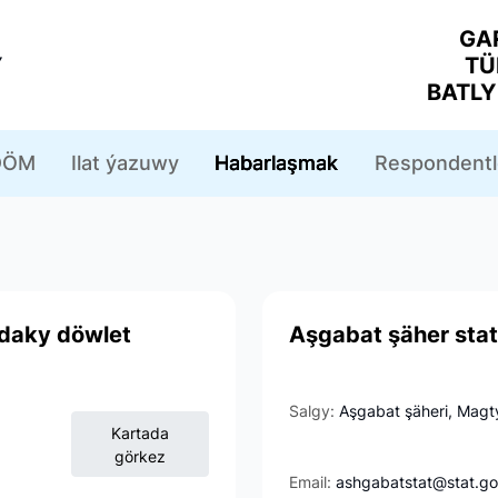
GA
Y
TÜ
BATL
ÖM
Ilat ýazuwy
Habarlaşmak
Respondentl
adaky döwlet
Aşgabat şäher stati
Salgy:
Aşgabat şäheri, Magt
Kartada
görkez
Email:
ashgabatstat@stat.go