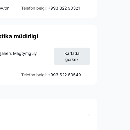
ov.tm
Telefon belgi:
+993 322 90321
tika müdirligi
şäheri, Magtymguly
Kartada
görkez
Telefon belgi:
+993 522 60549