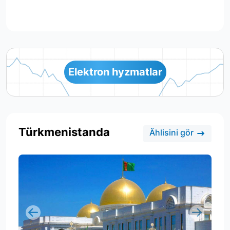
Elektron hyzmatlar
Türkmenistanda
Ählisini gör
Previous
Next