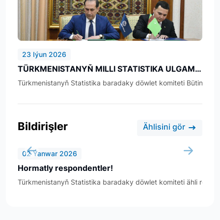
23 Iýun 2026
TÜRKMENISTANYŇ MILLI STATISTIKA ULGAMY KÄMILLEŞDIRILÝÄR
Türkmenistanyň Statistika baradaky döwlet komiteti Bütindüný
Bildirişler
Ählisini gör
02 Ýanwar 2026
Hormatly respondentler!
Türkmenistanyň Statistika baradaky döwlet komiteti ähli respo