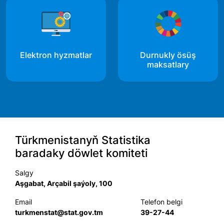
Elektron hyzmatlar
Durnukly ösüş
maksatlary
Türkmenistanyň Statistika
baradaky döwlet komiteti
Salgy
Aşgabat, Arçabil şaýoly, 100
Email
Telefon belgi
turkmenstat@stat.gov.tm
39-27-44