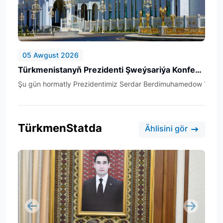
05 Awgust 2026
Türk­me­nis­ta­nyň Prezidenti Şweý­sa­ri­ýa Kon­fe­de­ra­si­ýa­sy­nyň wi­se-prezidenti, Da­şa­ry iş­ler fe­de­ral de­par...
Şu gün hor­mat­ly Prezidentimiz Serdar Berdimuhamedow Ýew­ro­pa­da Howp­
TürkmenStatda
Ählisini gör
Previous
Next