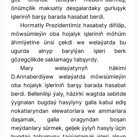
önümçilik maksatly desgalardaky gurluşyk
işleriniň barşy barada hasabat berdi.
Hormatly Prezidentimiz hasabaty diňläp,
möwsümleýin oba hojalyk işleriniň möhüm
ähmiýetine ünsi çekdi we welaýatda bu
ugurda alnyp barylýan işleri berk
gözegçilikde saklamagy tabşyrdy.
Mary welaýatynyň häkimi
D.Annaberdiýew welaýatda möwsümleýin
oba hojalyk işleriniň barşy barada hasabat
berdi. Bellenilişi ýaly, häzirki wagtda sebitde
ýygnalan bugdaý hasylyny galla kabul ediş
nokatlaryndan elewatorlara we ammarlara
daşamak, galla oragyndan boşan
meýdanlary sürmek, geljek ýylyň hasyly üçin
bugdaý tohumyny taýýarlamak işleri alnyp