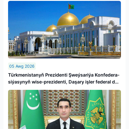
05 Awg 2026
Türk­me­nis­ta­nyň Prezidenti Şweý­sa­ri­ýa Kon­fe­de­ra­
si­ýa­sy­nyň wi­se-prezidenti, Da­şa­ry iş­ler fe­de­ral de­
par­ta­men­ti­niň baş­ly­gy­ny ka­bul et­di