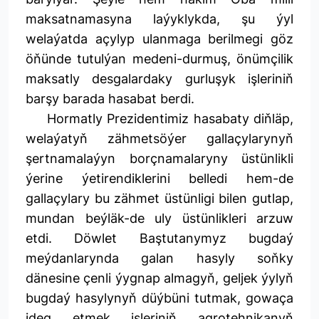
maksatnamasyna laýyklykda, şu ýyl
welaýatda açylyp ulanmaga berilmegi göz
öňünde tutulýan medeni-durmuş, önümçilik
maksatly desgalardaky gurluşyk işleriniň
barşy barada hasabat berdi.
Hormatly Prezidentimiz hasabaty diňläp,
welaýatyň zähmetsöýer gallaçylarynyň
şertnamalaýyn borçnamalaryny üstünlikli
ýerine ýetirendiklerini belledi hem-de
gallaçylary bu zähmet üstünligi bilen gutlap,
mundan beýläk-de uly üstünlikleri arzuw
etdi. Döwlet Baştutanymyz bugdaý
meýdanlarynda galan hasyly soňky
dänesine çenli ýygnap almagyň, geljek ýylyň
bugdaý hasylynyň düýbüni tutmak, gowaça
ideg etmek işleriniň agrotehnikanyň