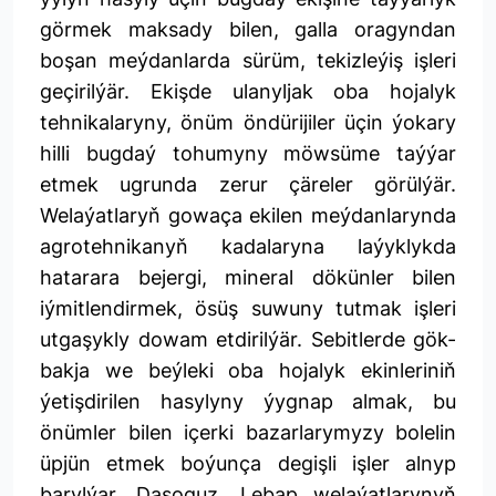
görmek maksady bilen, galla oragyndan
boşan meýdanlarda sürüm, tekizleýiş işleri
geçirilýär. Ekişde ulanyljak oba hojalyk
tehnikalaryny, önüm öndürijiler üçin ýokary
hilli bugdaý tohumyny möwsüme taýýar
etmek ugrunda zerur çäreler görülýär.
Welaýatlaryň gowaça ekilen meýdanlarynda
agrotehnikanyň kadalaryna laýyklykda
hatarara bejergi, mineral dökünler bilen
iýmitlendirmek, ösüş suwuny tutmak işleri
utgaşykly dowam etdirilýär. Sebitlerde gök-
bakja we beýleki oba hojalyk ekinleriniň
ýetişdirilen hasylyny ýygnap almak, bu
önümler bilen içerki bazarlarymyzy bolelin
üpjün etmek boýunça degişli işler alnyp
barylýar. Daşoguz, Lebap welaýatlarynyň