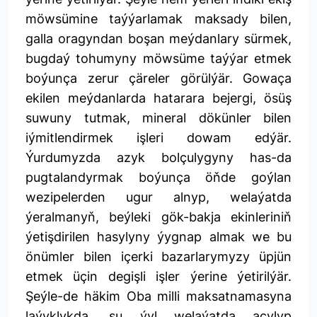
möwsümine taýýarlamak maksady bilen,
galla oragyndan boşan meýdanlary sürmek,
bugdaý tohumyny möwsüme taýýar etmek
boýunça zerur çäreler görülýär. Gowaça
ekilen meýdanlarda hatarara bejergi, ösüş
suwuny tutmak, mineral dökünler bilen
iýmitlendirmek işleri dowam edýär.
Ýurdumyzda azyk bolçulygyny has-da
pugtalandyrmak boýunça öňde goýlan
wezipelerden ugur alnyp, welaýatda
ýeralmanyň, beýleki gök-bakja ekinleriniň
ýetişdirilen hasylyny ýygnap almak we bu
önümler bilen içerki bazarlarymyzy üpjün
etmek üçin degişli işler ýerine ýetirilýär.
Şeýle-de häkim Oba milli maksatnamasyna
laýyklykda, şu ýyl welaýatda açylyp