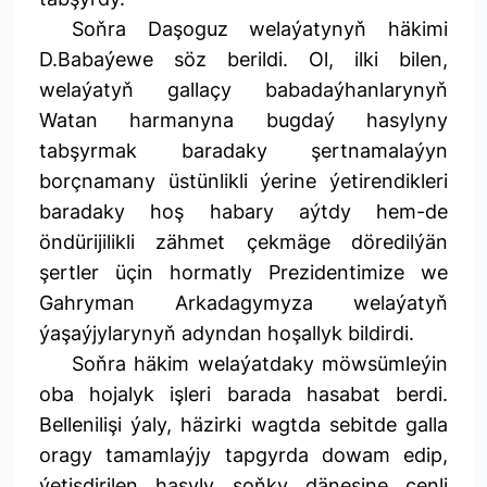
Soňra Daşoguz welaýatynyň häkimi
D.Babaýewe söz berildi. Ol, ilki bilen,
welaýatyň gallaçy babadaýhanlarynyň
Watan harmanyna bugdaý hasylyny
tabşyrmak baradaky şertnamalaýyn
borçnamany üstünlikli ýerine ýetirendikleri
baradaky hoş habary aýtdy hem-de
öndürijilikli zähmet çekmäge döredilýän
şertler üçin hormatly Prezidentimize we
Gahryman Arkadagymyza welaýatyň
ýaşaýjylarynyň adyndan hoşallyk bildirdi.
Soňra häkim welaýatdaky möwsümleýin
oba hojalyk işleri barada hasabat berdi.
Bellenilişi ýaly, häzirki wagtda sebitde galla
oragy tamamlaýjy tapgyrda dowam edip,
ýetişdirilen hasyly soňky dänesine çenli