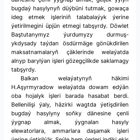
bugdaý hasylynyň düýbüni tutmak, gowaça
ideg etmek işleriniň talabalaýyk ýerine
ýetirilmegini üpjün etmegi tabşyrdy. Döwlet
Baştutanymyz ýurdumyzy durmuş-
ykdysady taýdan ösdürmäge gönükdirilen
maksatnamalaryň çäklerinde welaýatda
alnyp barylýan işleri gözegçilikde saklamagy
tabşyrdy.
Balkan welaýatynyň häkimi
H.Aşyrmyradow welaýatda dowam edýän
oba hojalyk işleri barada hasabat berdi.
Bellenilişi ýaly, häzirki wagtda ýetişdirilen
bugdaý hasylyny soňky dänesine çenli
ýygnap almak, ýygnalan hasyly
elewatorlara, ammarlara daşamak işleri
ýerine ýetirilýär. Şeýle hem ýerleri indiki ekiş