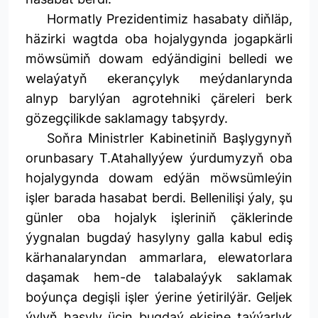
Hormatly Prezidentimiz hasabaty diňläp,
häzirki wagtda oba hojalygynda jogapkärli
möwsümiň dowam edýändigini belledi we
welaýatyň ekerançylyk meýdanlarynda
alnyp barylýan agrotehniki çäreleri berk
gözegçilikde saklamagy tabşyrdy.
Soňra Ministrler Kabinetiniň Başlygynyň
orunbasary T.Atahallyýew ýurdumyzyň oba
hojalygynda dowam edýän möwsümleýin
işler barada hasabat berdi. Bellenilişi ýaly, şu
günler oba hojalyk işleriniň çäklerinde
ýygnalan bugdaý hasylyny galla kabul ediş
kärhanalaryndan ammarlara, elewatorlara
daşamak hem-de talabalaýyk saklamak
boýunça degişli işler ýerine ýetirilýär. Geljek
ýylyň hasyly üçin bugdaý ekişine taýýarlyk