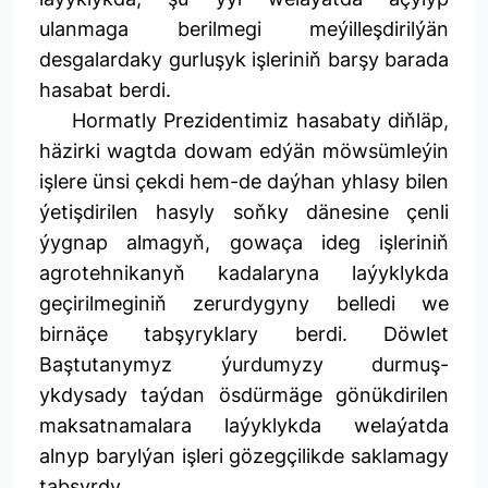
ulanmaga berilmegi meýilleşdirilýän
desgalardaky gurluşyk işleriniň barşy barada
hasabat berdi.
Hormatly Prezidentimiz hasabaty diňläp,
häzirki wagtda dowam edýän möwsümleýin
işlere ünsi çekdi hem-de daýhan yhlasy bilen
ýetişdirilen hasyly soňky dänesine çenli
ýygnap almagyň, gowaça ideg işleriniň
agrotehnikanyň kadalaryna laýyklykda
geçirilmeginiň zerurdygyny belledi we
birnäçe tabşyryklary berdi. Döwlet
Baştutanymyz ýurdumyzy durmuş-
ykdysady taýdan ösdürmäge gönükdirilen
maksatnamalara laýyklykda welaýatda
alnyp barylýan işleri gözegçilikde saklamagy
tabşyrdy.