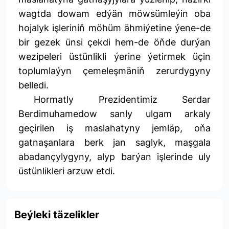
wagtda dowam edýän möwsümleýin oba
hojalyk işleriniň möhüm ähmiýetine ýene-de
bir gezek ünsi çekdi hem-de öňde durýan
wezipeleri üstünlikli ýerine ýetirmek üçin
toplumlaýyn çemeleşmäniň zerurdygyny
belledi.
Hormatly Prezidentimiz Serdar
Berdimuhamedow sanly ulgam arkaly
geçirilen iş maslahatyny jemläp, oňa
gatnaşanlara berk jan saglyk, maşgala
abadançylygyny, alyp barýan işlerinde uly
üstünlikleri arzuw etdi.
Beýleki täzelikler