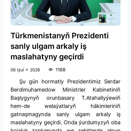
Türkmenistanyň Prezidenti
sanly ulgam arkaly iş
maslahatyny geçirdi
1168
06 Iýul
2026
Şu gün hormatly Prezidentimiz Serdar
Berdimuhamedow Ministrler Kabinetiniň
Başlygynyň orunbasary T.Atahallyýewiň
hem-de welaýatlaryň häkimleriniň
gatnaşmagynda sanly ulgam arkaly iş
maslahatyny geçirdi. Onda ýurdumyzyň oba
hojalyk toplumynda we sebitlerde alnyp