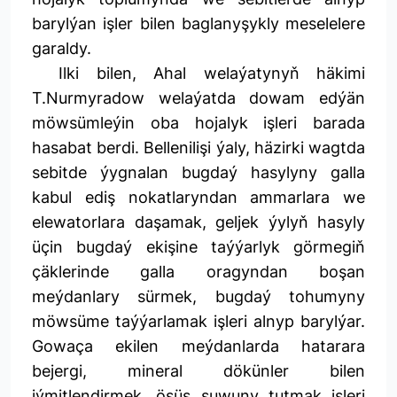
barylýan işler bilen baglanyşykly meselelere
garaldy.
Ilki bilen, Ahal welaýatynyň häkimi
T.Nurmyradow welaýatda dowam edýän
möwsümleýin oba hojalyk işleri barada
hasabat berdi. Bellenilişi ýaly, häzirki wagtda
sebitde ýygnalan bugdaý hasylyny galla
kabul ediş nokatlaryndan ammarlara we
elewatorlara daşamak, geljek ýylyň hasyly
üçin bugdaý ekişine taýýarlyk görmegiň
çäklerinde galla oragyndan boşan
meýdanlary sürmek, bugdaý tohumyny
möwsüme taýýarlamak işleri alnyp barylýar.
Gowaça ekilen meýdanlarda hatarara
bejergi, mineral dökünler bilen
iýmitlendirmek, ösüş suwuny tutmak işleri