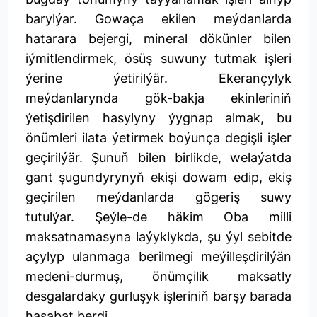
barylýar. Gowaça ekilen meýdanlarda
hatarara bejergi, mineral dökünler bilen
iýmitlendirmek, ösüş suwuny tutmak işleri
ýerine ýetirilýär. Ekerançylyk
meýdanlarynda gök-bakja ekinleriniň
ýetişdirilen hasylyny ýygnap almak, bu
önümleri ilata ýetirmek boýunça degişli işler
geçirilýär. Şunuň bilen birlikde, welaýatda
gant şugundyrynyň ekişi dowam edip, ekiş
geçirilen meýdanlarda gögeriş suwy
tutulýar. Şeýle-de häkim Oba milli
maksatnamasyna laýyklykda, şu ýyl sebitde
açylyp ulanmaga berilmegi meýilleşdirilýän
medeni-durmuş, önümçilik maksatly
desgalardaky gurluşyk işleriniň barşy barada
hasabat berdi.