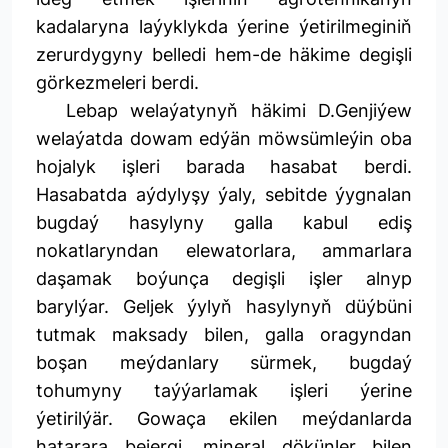
kadalaryna laýyklykda ýerine ýetirilmeginiň
zerurdygyny belledi hem-de häkime degişli
görkezmeleri berdi.
Lebap welaýatynyň häkimi D.Genjiýew
welaýatda dowam edýän möwsümleýin oba
hojalyk işleri barada hasabat berdi.
Hasabatda aýdylyşy ýaly, sebitde ýygnalan
bugdaý hasylyny galla kabul ediş
nokatlaryndan elewatorlara, ammarlara
daşamak boýunça degişli işler alnyp
barylýar. Geljek ýylyň hasylynyň düýbüni
tutmak maksady bilen, galla oragyndan
boşan meýdanlary sürmek, bugdaý
tohumyny taýýarlamak işleri ýerine
ýetirilýär. Gowaça ekilen meýdanlarda
hatarara bejergi, mineral dökünler bilen