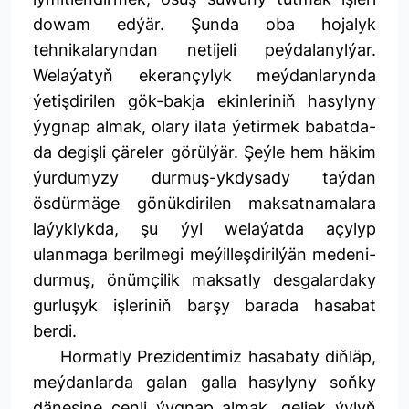
dowam edýär. Şunda oba hojalyk
tehnikalaryndan netijeli peýdalanylýar.
Welaýatyň ekerançylyk meýdanlarynda
ýetişdirilen gök-bakja ekinleriniň hasylyny
ýygnap almak, olary ilata ýetirmek babatda-
da degişli çäreler görülýär. Şeýle hem häkim
ýurdumyzy durmuş-ykdysady taýdan
ösdürmäge gönükdirilen maksatnamalara
laýyklykda, şu ýyl welaýatda açylyp
ulanmaga berilmegi meýilleşdirilýän medeni-
durmuş, önümçilik maksatly desgalardaky
gurluşyk işleriniň barşy barada hasabat
berdi.
Hormatly Prezidentimiz hasabaty diňläp,
meýdanlarda galan galla hasylyny soňky
dänesine çenli ýygnap almak, geljek ýylyň