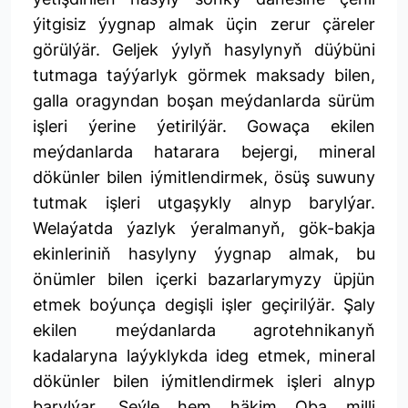
ýitgisiz ýygnap almak üçin zerur çäreler
görülýär. Geljek ýylyň hasylynyň düýbüni
tutmaga taýýarlyk görmek maksady bilen,
galla oragyndan boşan meýdanlarda sürüm
işleri ýerine ýetirilýär. Gowaça ekilen
meýdanlarda hatarara bejergi, mineral
dökünler bilen iýmitlendirmek, ösüş suwuny
tutmak işleri utgaşykly alnyp barylýar.
Welaýatda ýazlyk ýeralmanyň, gök-bakja
ekinleriniň hasylyny ýygnap almak, bu
önümler bilen içerki bazarlarymyzy üpjün
etmek boýunça degişli işler geçirilýär. Şaly
ekilen meýdanlarda agrotehnikanyň
kadalaryna laýyklykda ideg etmek, mineral
dökünler bilen iýmitlendirmek işleri alnyp
barylýar. Şeýle hem häkim Oba milli