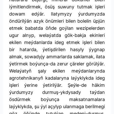
iýmitlendirmek, ösüş suwuny tutmak işleri
dowam edýär. Ilatymyzy ýurdumyzda
öndürilýän azyk önümleri bilen bolelin üpjün
etmek babatda öňde goýlan wezipelerden
ugur alnyp, welaýatda gök-bakja ekinleri
ekilen meýdanlarda ideg etmek işleri bilen
bir hatarda, ýetişdirilen hasyly ýygnap
almak, sowadyjy ammarlarda saklamak, ilata
ýetirmek boýunça-da zerur çäreler görülýär.
Welaýatyň şaly ekilen meýdanlarynda
agrotehnikanyň kadalaryna laýyklykda ideg
işleri ýerine ýetirilýär. Şeýle-de häkim
ýurdumyzy durmuş-ykdysady taýdan
ösdürmek boýunça maksatnamalara
laýyklykda, şu ýyl açylyp ulanmaga berilmegi
göz öňünde tutulýan medeni-durmuş,