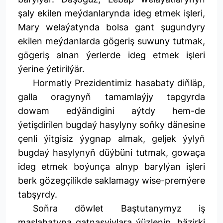
şaly ekilen meýdanlarynda ideg etmek işleri,
Mary welaýatynda bolsa gant şugundyry
ekilen meýdanlarda gögeriş suwuny tutmak,
gögeriş alnan ýerlerde ideg etmek işleri
ýerine ýetirilýär.
Hormatly Prezidentimiz hasabaty diňläp,
galla oragynyň tamamlaýjy tapgyrda
dowam edýändigini aýtdy hem-de
ýetişdirilen bugdaý hasylyny soňky dänesine
çenli ýitgisiz ýygnap almak, geljek ýylyň
bugdaý hasylynyň düýbüni tutmak, gowaça
ideg etmek boýunça alnyp barylýan işleri
berk gözegçilikde saklamagy wise-premýere
tabşyrdy.
Soňra döwlet Baştutanymyz iş
maslahatyna gatnaşyjylara ýüzlenip, häzirki