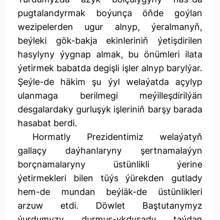
pugtalandyrmak boýunça öňde goýlan
wezipelerden ugur alnyp, ýeralmanyň,
beýleki gök-bakja ekinleriniň ýetişdirilen
hasylyny ýygnap almak, bu önümleri ilata
ýetirmek babatda degişli işler alnyp barylýar.
Şeýle-de häkim şu ýyl welaýatda açylyp
ulanmaga berilmegi meýilleşdirilýän
desgalardaky gurluşyk işleriniň barşy barada
hasabat berdi.
Hormatly Prezidentimiz welaýatyň
gallaçy daýhanlaryny şertnamalaýyn
borçnamalaryny üstünlikli ýerine
ýetirmekleri bilen tüýs ýürekden gutlady
hem-de mundan beýläk-de üstünlikleri
arzuw etdi. Döwlet Baştutanymyz
ýurdumyzy durmuş-ykdysady taýdan