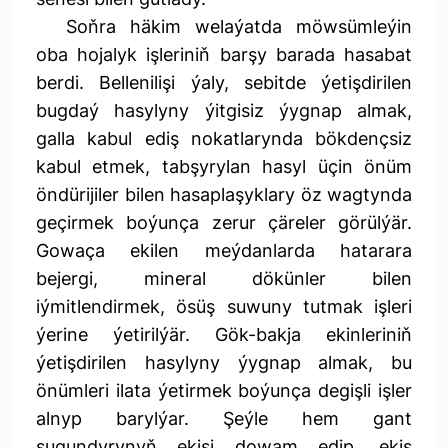
Soňra häkim welaýatda möwsümleýin
oba hojalyk işleriniň barşy barada hasabat
berdi. Bellenilişi ýaly, sebitde ýetişdirilen
bugdaý hasylyny ýitgisiz ýygnap almak,
galla kabul ediş nokatlarynda bökdençsiz
kabul etmek, tabşyrylan hasyl üçin önüm
öndürijiler bilen hasaplaşyklary öz wagtynda
geçirmek boýunça zerur çäreler görülýär.
Gowaça ekilen meýdanlarda hatarara
bejergi, mineral dökünler bilen
iýmitlendirmek, ösüş suwuny tutmak işleri
ýerine ýetirilýär. Gök-bakja ekinleriniň
ýetişdirilen hasylyny ýygnap almak, bu
önümleri ilata ýetirmek boýunça degişli işler
alnyp barylýar. Şeýle hem gant
şugundyrynyň ekişi dowam edip, ekiş