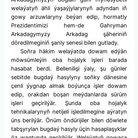
welaýatyň ähli ýaşaýjylarynyň adyndan iň
gowy arzuwlaryny beýan edip, hormatly
Prezidentimizi hem-de Gahryman
Arkadagymyzy Arkadag şäheriniň
döredilmeginiň şanly senesi bilen gutlady.
Soňra häkim welaýatda dowam edýän
möwsümleýin oba hojalyk işleri barada
hasabat berdi. Bellenilişi ýaly, şu günler
sebitde bugdaý hasylyny soňky dänesine
çenli ýygnap almak boýunça işler dowam
edip, orakdan boşan meýdanlarda sürüm
işleri geçirilýär. Şunda oba hojalyk
tehnikalarynyň netijeli işledilmegine aýratyn
üns berilýär. Önüm öndürijiler bilen döwlete
tabşyrylan bugdaý hasyly üçin hasaplaşyklar
öz wagtynda geçirilýär. Welaýatyň gowaça