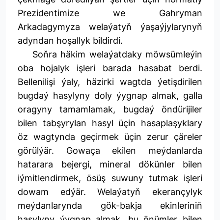
Prezidentimize we Gahryman
Arkadagymyza welaýatyň ýaşaýjylarynyň
adyndan hoşallyk bildirdi.
Soňra häkim welaýatdaky möwsümleýin
oba hojalyk işleri barada hasabat berdi.
Bellenilişi ýaly, häzirki wagtda ýetişdirilen
bugdaý hasylyny doly ýygnap almak, galla
oragyny tamamlamak, bugdaý öndürijiler
bilen tabşyrylan hasyl üçin hasaplaşyklary
öz wagtynda geçirmek üçin zerur çäreler
görülýär. Gowaça ekilen meýdanlarda
hatarara bejergi, mineral dökünler bilen
iýmitlendirmek, ösüş suwuny tutmak işleri
dowam edýär. Welaýatyň ekerançylyk
meýdanlarynda gök-bakja ekinleriniň
hasylyny ýygnap almak, bu önümler bilen