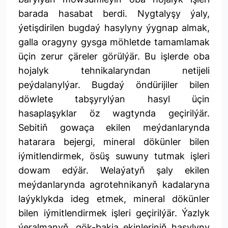
barada hasabat berdi. Nygtalyşy ýaly,
ýetişdirilen bugdaý hasylyny ýygnap almak,
galla oragyny gysga möhletde tamamlamak
üçin zerur çäreler görülýär. Bu işlerde oba
hojalyk tehnikalaryndan netijeli
peýdalanylýar. Bugdaý öndürijiler bilen
döwlete tabşyrylýan hasyl üçin
hasaplaşyklar öz wagtynda geçirilýär.
Sebitiň gowaça ekilen meýdanlarynda
hatarara bejergi, mineral dökünler bilen
iýmitlendirmek, ösüş suwuny tutmak işleri
dowam edýär. Welaýatyň şaly ekilen
meýdanlarynda agrotehnikanyň kadalaryna
laýyklykda ideg etmek, mineral dökünler
bilen iýmitlendirmek işleri geçirilýär. Ýazlyk
ýeralmanyň, gök-bakja ekinleriniň hasylyny