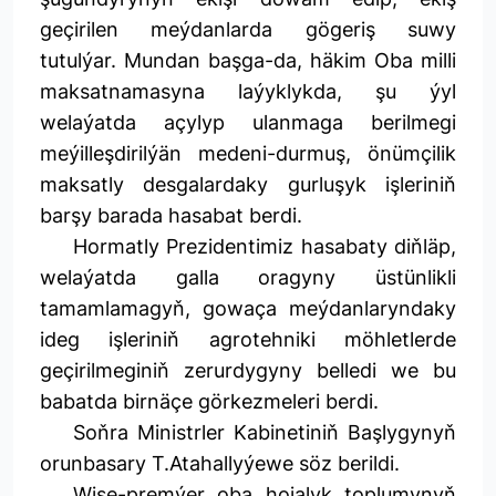
geçirilen meýdanlarda gögeriş suwy
tutulýar. Mundan başga-da, häkim Oba milli
maksatnamasyna laýyklykda, şu ýyl
welaýatda açylyp ulanmaga berilmegi
meýilleşdirilýän medeni-durmuş, önümçilik
maksatly desgalardaky gurluşyk işleriniň
barşy barada hasabat berdi.
Hormatly Prezidentimiz hasabaty diňläp,
welaýatda galla oragyny üstünlikli
tamamlamagyň, gowaça meýdanlaryndaky
ideg işleriniň agrotehniki möhletlerde
geçirilmeginiň zerurdygyny belledi we bu
babatda birnäçe görkezmeleri berdi.
Soňra Ministrler Kabinetiniň Başlygynyň
orunbasary T.Atahallyýewe söz berildi.
Wise-premýer oba hojalyk toplumynyň