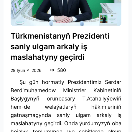
Türkmenistanyň Prezidenti
sanly ulgam arkaly iş
maslahatyny geçirdi
580
29 Iýun
2026
Şu gün hormatly Prezidentimiz Serdar
Berdimuhamedow Ministrler Kabinetiniň
Başlygynyň orunbasary T.Atahallyýewiň
hem-de welaýatlaryň häkimleriniň
gatnaşmagynda sanly ulgam arkaly iş
maslahatyny geçirdi. Onda ýurdumyzyň oba
hojalyk toplumynda we sebitlerde alnyp