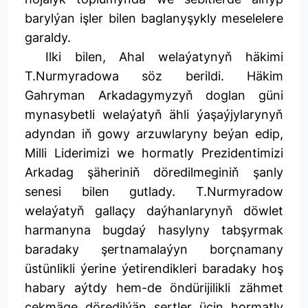
barylýan işler bilen baglanyşykly meselelere
garaldy.
Ilki bilen, Ahal welaýatynyň häkimi
T.Nurmyradowa söz berildi. Häkim
Gahryman Arkadagymyzyň doglan güni
mynasybetli welaýatyň ähli ýaşaýjylarynyň
adyndan iň gowy arzuwlaryny beýan edip,
Milli Liderimizi we hormatly Prezidentimizi
Arkadag şäheriniň döredilmeginiň şanly
senesi bilen gutlady. T.Nurmyradow
welaýatyň gallaçy daýhanlarynyň döwlet
harmanyna bugdaý hasylyny tabşyrmak
baradaky şertnamalaýyn borçnamany
üstünlikli ýerine ýetirendikleri baradaky hoş
habary aýtdy hem-de öndürijilikli zähmet
çekmäge döredilýän şertler üçin hormatly