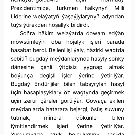
Prezidentimize, türkmen halkynyň Milli
Liderine welaýatyň ýaşaýjylarynyň adyndan
tüýs ýürekden hoşallyk bildirdi.
Soňra häkim welaýatda dowam edýän
möwsümleýin oba hojalyk işleri barada
hasabat berdi. Bellenilişi ýaly, häzirki wagtda
sebitiň bugdaý meýdanlarynda hasyly soňky
dänesine çenli ýitgisiz ýygnap almak
boýunça degişli işler ýerine ýetirilýär.
Bugdaý öndürijiler bilen tabşyrylan hasyl
üçin hasaplaşyklary öz wagtynda geçirmek
üçin zerur çäreler görülýär. Gowaça ekilen
meýdanlarda hatarara bejergi, ösüş suwuny
tutmak, mineral dökünler bilen
iýmitlendirmek işleri ýerine ýetirilýär.
Ýurdumyzda azyk bolçulygyny has-da