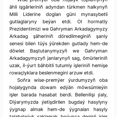
ähli işgärleriniň adyndan türkmen halkynyň
Milli Liderine doglan güni mynasybetli
gutlaglaryny beýan etdi. Ol hormatly
Prezidentimizi we Gahryman Arkadagymyzy
Arkadag şäheriniň döredilmeginiň şanly
senesi bilen tüýs ýürekden gutlady hem-de
döwlet Baştutanymyzyň we Gahryman
Arkadagymyzyň janlarynyň sag, ömürleriniň
uzak, il-ýurt bähbitli tutumly işleriniň hemişe
rowaçlyklara beslenmegini arzuw etdi.
Soňra wise-premýer ýurdumyzyň oba
hojalygynda dowam edýän möwsümleýin
işler barada hasabat berdi. Bellenilişi ýaly,
Diýarymyzda ýetişdirilen bugdaý hasylyny
ýygnap almak hem-de ýygnalan hasyly
talabalaýyk saklamak boýunça degişli işler