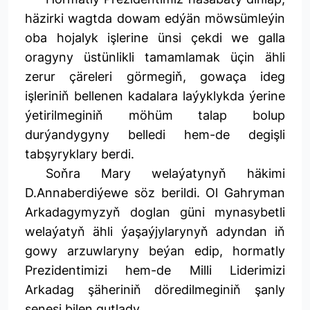
häzirki wagtda dowam edýän möwsümleýin
oba hojalyk işlerine ünsi çekdi we galla
oragyny üstünlikli tamamlamak üçin ähli
zerur çäreleri görmegiň, gowaça ideg
işleriniň bellenen kadalara laýyklykda ýerine
ýetirilmeginiň möhüm talap bolup
durýandygyny belledi hem-de degişli
tabşyryklary berdi.
Soňra Mary welaýatynyň häkimi
D.Annaberdiýewe söz berildi. Ol Gahryman
Arkadagymyzyň doglan güni mynasybetli
welaýatyň ähli ýaşaýjylarynyň adyndan iň
gowy arzuwlaryny beýan edip, hormatly
Prezidentimizi hem-de Milli Liderimizi
Arkadag şäheriniň döredilmeginiň şanly
senesi bilen gutlady.