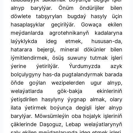
alnyp barylýar. Önüm öndürijiler bilen
döwlete tabşyrylan bugdaý hasyly üçin
hasaplaşyklar geçirilýär. Gowaça ekilen
meýdanlarda agrotehnikanyň kadalaryna
laýyklykda ideg etmek, hususan-da,
hatarara bejergi, mineral dökünler bilen
iýmitlendirmek, ösüş suwuny tutmak işleri
ýerine ýetirilýär. Ýurdumyzda azyk
bolçulygyny has-da pugtalandyrmak barada
öňde goýlan wezipelerden ugur alnyp,
welaýatlarda gök-bakja ekinleriniň
ýetişdirilen hasylyny ýygnap almak, olary
ilata ýetirmek boýunça degişli işler alnyp
barylýar. Möwsümleýin oba hojalyk işleriniň
çäklerinde Daşoguz, Lebap welaýatlarynyň
şaly ekilen meýdanlarynda ideg etmek işleri,