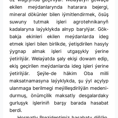
ekilen meýdanlarynda hatarara bejergi,
mineral dökünler bilen iýmitlendirmek, ösüş
suwuny tutmak işleri agrotehnikanyň
kadalaryna laýyklykda alnyp barylýar. Gök-
bakja ekinleri ekilen meýdanlarda ideg
etmek işleri bilen birlikde, ýetişdirilen hasyly
ýygnap almak işleri utgaşykly ýerine
ýetirilýär. Welaýatda şaly ekişi dowam edip,
ekiş geçirilen meýdanlarda ideg işleri ýerine
ýetirilýär. Şeýle-de häkim Oba milli
maksatnamasyna laýyklykda, şu ýyl açylyp
ulanmaga berilmegi meýilleşdirilýän medeni-
durmuş, önümçilik maksatly desgalardaky
gurluşyk işleriniň barşy barada hasabat
berdi.
Hormatly Prezidentimiz hasabaty diňläp,