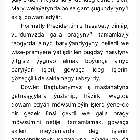
Mary welaýatynda bolsa gant şugundyrynyň
ekişi dowam edýär.
Hormatly Prezidentimiz hasabaty diňläp,
ýurdumyzda galla oragynyň tamamlaýjy
tapgyrda alnyp barylýandygyny belledi we
wise-premýere ýetişdirilen bugdaý hasylyny
ýitgisiz ýygnap almak boýunça alnyp
barylýan işleri, gowaça ideg işlerini
gözegçilikde saklamagy tabşyrdy.
Döwlet Baştutanymyz iş maslahatyna
gatnaşyjylara ýüzlenip, häzirki wagtda
dowam edýän möwsümleýin işlere ýene-de
bir gezek ünsi çekdi we galla oragy
möwsümini netijeli tamamlamak, gowaça
ekilen meýdanlarda ideg işlerini
agrotehnikanyň kadalaryna laýyklykda öz