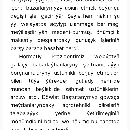
içerki bazarlarymyzy üpjün etmek boýunça
degişli işler geçirilýär. Şeýle hem häkim şu
ýyl welaýatda açylyp ulanmaga berilmegi
meýilleşdirilýän medeni-durmuş, önümçilik
maksatly desgalardaky gurluşyk işleriniň
barşy barada hasabat berdi.
Hormatly Prezidentimiz welaýatyň
gallaçy babadaýhanlaryny şertnamalaýyn
borçnamalaryny üstünlikli berjaý etmekleri
bilen tüýs ýürekden gutlady hem-de
mundan beýläk-de zähmet üstünliklerini
arzuw etdi. Döwlet Baştutanymyz gowaça
meýdanlaryndaky agrotehniki çäreleriň
talabalaýyk ýerine ýetirilmeginiň
möhümdigini belledi we häkime bu babatda
anyk tabşyryklary berdi.