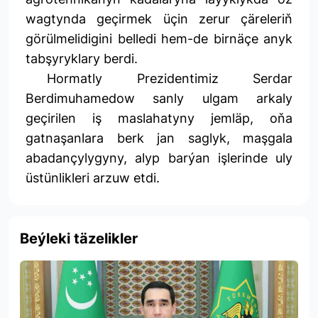
wagtynda geçirmek üçin zerur çäreleriň
görülmelidigini belledi hem-de birnäçe anyk
tabşyryklary berdi.
Hormatly Prezidentimiz Serdar
Berdimuhamedow sanly ulgam arkaly
geçirilen iş maslahatyny jemläp, oňa
gatnaşanlara berk jan saglyk, maşgala
abadançylygyny, alyp barýan işlerinde uly
üstünlikleri arzuw etdi.
Beýleki täzelikler