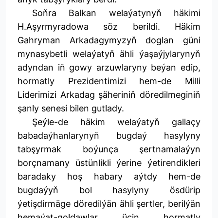
Soňra Balkan welaýatynyň häkimi
H.Aşyrmyradowa söz berildi. Häkim
Gahryman Arkadagymyzyň doglan güni
mynasybetli welaýatyň ähli ýaşaýjylarynyň
adyndan iň gowy arzuwlaryny beýan edip,
hormatly Prezidentimizi hem-de Milli
Liderimizi Arkadag şäheriniň döredilmeginiň
şanly senesi bilen gutlady.
Şeýle-de häkim welaýatyň gallaçy
babadaýhanlarynyň bugdaý hasylyny
tabşyrmak boýunça şertnamalaýyn
borçnamany üstünlikli ýerine ýetirendikleri
baradaky hoş habary aýtdy hem-de
bugdaýyň bol hasylyny ösdürip
ýetişdirmäge döredilýän ähli şertler, berilýän
hemaýat-goldawlar üçin hormatly