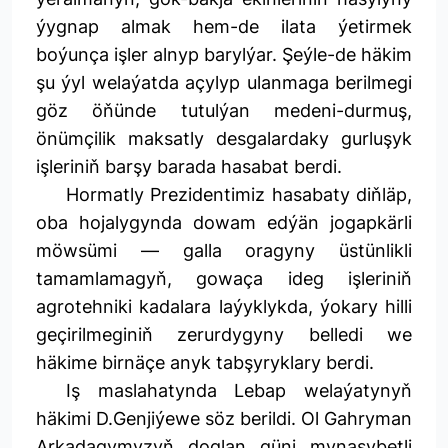
ýygnap almak hem-de ilata ýetirmek
boýunça işler alnyp barylýar. Şeýle-de häkim
şu ýyl welaýatda açylyp ulanmaga berilmegi
göz öňünde tutulýan medeni-durmuş,
önümçilik maksatly desgalardaky gurluşyk
işleriniň barşy barada hasabat berdi.
Hormatly Prezidentimiz hasabaty diňläp,
oba hojalygynda dowam edýän jogapkärli
möwsümi — galla oragyny üstünlikli
tamamlamagyň, gowaça ideg işleriniň
agrotehniki kadalara laýyklykda, ýokary hilli
geçirilmeginiň zerurdygyny belledi we
häkime birnäçe anyk tabşyryklary berdi.
Iş maslahatynda Lebap welaýatynyň
häkimi D.Genjiýewe söz berildi. Ol Gahryman
Arkadagymyzyň doglan güni mynasybetli