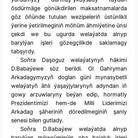
ösdürmäge gönükdirilen maksatnamalarda
göz öňünde tutulan wezipeleriň üstünlikli
ýerine ýetirilmeginiň möhüm ähmiýetine ünsi
çekdi we bu ugurda welaýatda alnyp
barylýan işleri gözegçilikde saklamagy
tabşyrdy.
Soňra Daşoguz welaýatynyň häkimi
D.Babaýewe söz berildi. Ol Gahryman
Arkadagymyzyň doglan güni mynasybetli
welaýatyň ähli ýaşaýjylarynyň adyndan iň
gowy arzuwlaryny beýan edip, hormatly
Prezidentimizi hem-de Milli Liderimizi
Arkadag şäheriniň döredilmeginiň şanly
senesi bilen gutlady.
Soňra D.Babaýew welaýatda alnyp
barylýan möwsümleýin oba hojalyk işleri