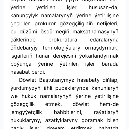
ýerine ýetirilen işler, hususan-da,
kanunçylyk namalarynyň ýerine ýetirilişine
geçirilen prokuror gözegçiliginiň netijeleri,
bu düzümi ösdürmegiň maksatnamasynyň
çäklerinde prokuratura edaralaryna
öňdebaryjy tehnologiýalary ornaşdyrmak,
işgärleriň hünär derejesini ýokarlandyrmak
boýunça ýerine ýetirilen işler barada
hasabat berdi.
Döwlet Baştutanymyz hasabaty diňläp,
ýurdumyzyň ähli pudaklarynda kanunlaryň
we hukuk namalarynyň ýerine ýetirilişine
gözegçilik etmek, döwlet hem-de
jemgyýetçilik bähbitlerini, raýatlaryň
hukuklaryny, azatlyklaryny goramak bilen
bagly işleri dowam etdirmek babatda