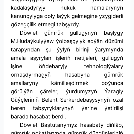
kadalaşdyryjy hukuk namalarynyň
kanunçylyga doly laýyk gelmegine yzygiderli
gözegçilik etmegi tabşyrdy.
Döwlet gümrük gullugynyň başlygy
M.Hudaýkulyýew ýolbaşçylyk edýän düzümi
tarapyndan şu ýylyň birinji ýarymynda
amala aşyrylan işleriň netijeleri, gullugyň
işine öňdebaryjy tehnologiýalary
ornaşdyrmagyň hasabyna gümrük
amallaryny kämilleşdirmek boýunça
görülýän çäreler, ýurdumyzyň Ýaragly
Güýçleriniň Belent Serkerdebaşysynyň ozal
beren tabşyryklarynyň ýerine ýetirilişi
barada hasabat berdi.
Döwlet Baştutanymyz hasabaty diňläp,
gümrük nokatlarynda gümrük düzgünleriniň