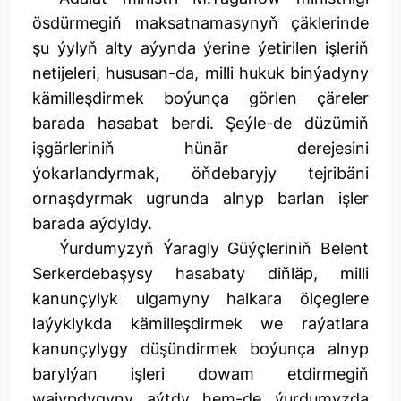
ösdürmegiň maksatnamasynyň çäklerinde
şu ýylyň alty aýynda ýerine ýetirilen işleriň
netijeleri, hususan-da, milli hukuk binýadyny
kämilleşdirmek boýunça görlen çäreler
barada hasabat berdi. Şeýle-de düzümiň
işgärleriniň hünär derejesini
ýokarlandyrmak, öňdebaryjy tejribäni
ornaşdyrmak ugrunda alnyp barlan işler
barada aýdyldy.
Ýurdumyzyň Ýaragly Güýçleriniň Belent
Serkerdebaşysy hasabaty diňläp, milli
kanunçylyk ulgamyny halkara ölçeglere
laýyklykda kämilleşdirmek we raýatlara
kanunçylygy düşündirmek boýunça alnyp
barylýan işleri dowam etdirmegiň
wajypdygyny aýtdy hem-de ýurdumyzda