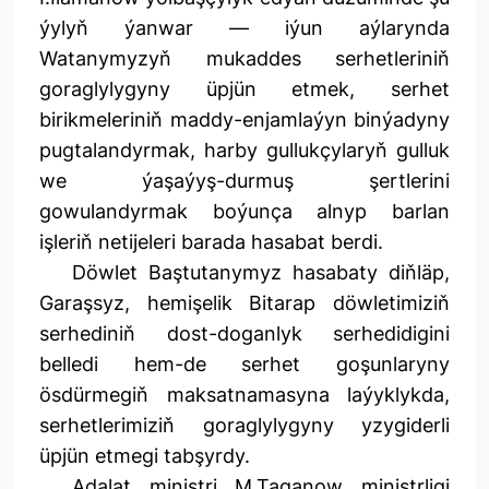
ýylyň ýanwar — iýun aýlarynda
Watanymyzyň mukaddes serhetleriniň
goraglylygyny üpjün etmek, serhet
birikmeleriniň maddy-enjamlaýyn binýadyny
pugtalandyrmak, harby gullukçylaryň gulluk
we ýaşaýyş-durmuş şertlerini
gowulandyrmak boýunça alnyp barlan
işleriň netijeleri barada hasabat berdi.
Döwlet Baştutanymyz hasabaty diňläp,
Garaşsyz, hemişelik Bitarap döwletimiziň
serhediniň dost-doganlyk serhedidigini
belledi hem-de serhet goşunlaryny
ösdürmegiň maksatnamasyna laýyklykda,
serhetlerimiziň goraglylygyny yzygiderli
üpjün etmegi tabşyrdy.
Adalat ministri M.Taganow ministrligi