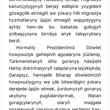
kanunçylygynyň berjaý edilişine yzygiderli
gözegçilik etmegiň we ýokary hilli migrasiýa
hyzmatlaryny üpjün etmegiň wajypdygyny
aýtdy hem-de bu babatda gullugyň
ýolbaşçysyna birnäçe anyk tabşyryklary
berdi.
Hormatly Prezidentimiz Döwlet
howpsuzlyk geňeşiniň agzalaryna ýüzlenip,
Türkmenistanyň diňe goranyş häsiýetli
Harby doktrinasynyň talaplaryna laýyklykda,
Garaşsyz, hemişelik Bitarap döwletimiziň
howpsuzlygyny we çäk bitewüligini ýokary
derejede üpjün etmek, ýurdumyzyň goranyş
ukybyny pugtalandyrmak, Watan
goragçylarynyň, olaryň maşgala
agzalarynyň ýaşaýyş-durmuş şertlerini has-