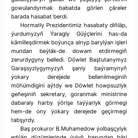
gowulandyrmak babatda görlen çäreler
barada hasabat berdi.
Hormatly Prezidentimiz hasabaty diňläp,
ýurdumyzyň Ýaragly Güýçlerini has-da
kämilleşdirmek boýunça alnyp barylýan işleri
mundan beýläk-de dowam etdirmegiň
zerurdygyny belledi. Döwlet Baştutanymyz
Garaşsyzlygymyzyň şanly baýramynyň
ýokary derejede bellenilmeginiň
möhümdigini aýtdy we Döwlet howpsuzlyk
geňeşiniň sekretary, goranmak ministrine
dabaraly harby ýörişe taýýarlyk görmegi
hem-de ony ýokary derejede geçirmegi
tabşyrdy.
Baş prokuror B.Muhamedow ýolbaşçylyk
edýän düzümlerinde ýylyň başyndan bäri