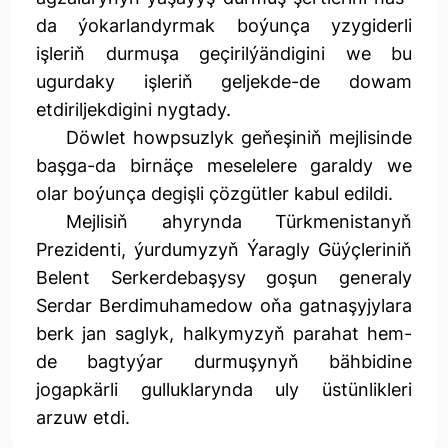
da ýokarlandyrmak boýunça yzygiderli
işleriň durmuşa geçirilýändigini we bu
ugurdaky işleriň geljekde-de dowam
etdiriljekdigini nygtady.
Döwlet howpsuzlyk geňeşiniň mejlisinde
başga-da birnäçe meselelere garaldy we
olar boýunça degişli çözgütler kabul edildi.
Mejlisiň ahyrynda Türkmenistanyň
Prezidenti, ýurdumyzyň Ýaragly Güýçleriniň
Belent Serkerdebaşysy goşun generaly
Serdar Berdimuhamedow oňa gatnaşyjylara
berk jan saglyk, halkymyzyň parahat hem-
de bagtyýar durmuşynyň bähbidine
jogapkärli gulluklarynda uly üstünlikleri
arzuw etdi.