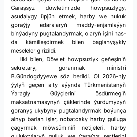
Garaşsyz döwletimizde howpsuzlygy,
asudalygy üpjün etmek, harby we hukuk
goraýjy edaralaryň maddy-enjamlaýyn
binýadyny pugtalandyrmak, olaryň işini has-
da kämilleşdirmek bilen baglanyşykly
meseleler girizildi.
Ilki bilen, Döwlet howpsuzlyk geňeşiniň
sekretary, goranmak ministri
B.Gündogdyýewe söz berildi. Ol 2026-njy
ýylyň geçen alty aýynda Türkmenistanyň
Ýaragly Güýçlerini ösdürmegiň
maksatnamasynyň çäklerinde ýurdumyzyň
goranyş ukybyny pugtalandyrmak boýunça
alnyp barlan işler, nobatdaky harby gulluga
çagyrmak möwsüminiň netijeleri, harby
gullukçylaryň gulluk we ýaşaýyş şertlerini