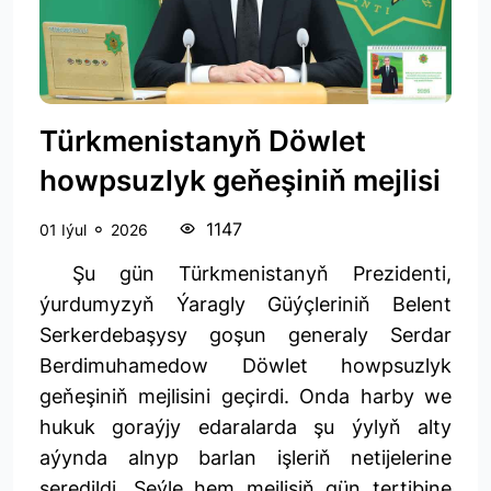
Türkmenistanyň Döwlet
howpsuzlyk geňeşiniň mejlisi
1147
01 Iýul
2026
Şu gün Türkmenistanyň Prezidenti,
ýurdumyzyň Ýaragly Güýçleriniň Belent
Serkerdebaşysy goşun generaly Serdar
Berdimuhamedow Döwlet howpsuzlyk
geňeşiniň mejlisini geçirdi. Onda harby we
hukuk goraýjy edaralarda şu ýylyň alty
aýynda alnyp barlan işleriň netijelerine
seredildi. Şeýle hem mejlisiň gün tertibine