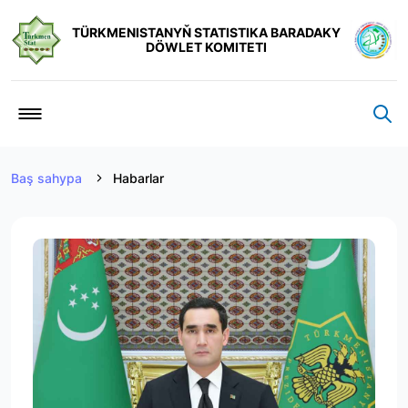
TÜRKMENISTANYŇ STATISTIKA BARADAKY
DÖWLET KOMITETI
Baş sahypa
Habarlar