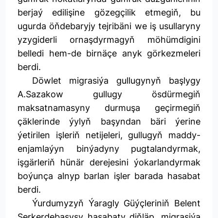
berjaý edilişine gözegçilik etmegiň, bu
ugurda öňdebaryjy tejribäni we iş usullaryny
yzygiderli ornaşdyrmagyň möhümdigini
belledi hem-de birnäçe anyk görkezmeleri
berdi.
Döwlet migrasiýa gullugynyň başlygy
A.Sazakow gullugy ösdürmegiň
maksatnamasyny durmuşa geçirmegiň
çäklerinde ýylyň başyndan bäri ýerine
ýetirilen işleriň netijeleri, gullugyň maddy-
enjamlaýyn binýadyny pugtalandyrmak,
işgärleriň hünär derejesini ýokarlandyrmak
boýunça alnyp barlan işler barada hasabat
berdi.
Ýurdumyzyň Ýaragly Güýçleriniň Belent
Serkerdebaşysy hasabaty diňläp, migrasiýa