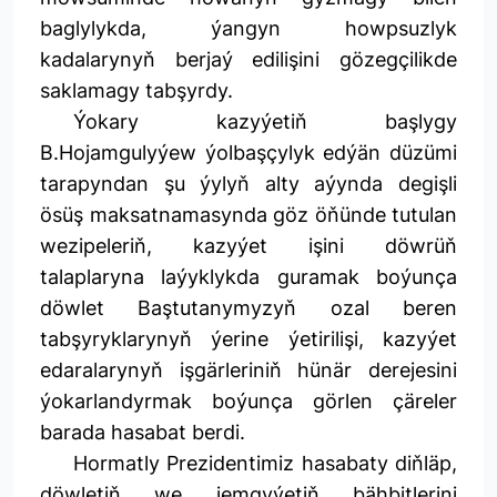
baglylykda, ýangyn howpsuzlyk
kadalarynyň berjaý edilişini gözegçilikde
saklamagy tabşyrdy.
Ýokary kazyýetiň başlygy
B.Hojamgulyýew ýolbaşçylyk edýän düzümi
tarapyndan şu ýylyň alty aýynda degişli
ösüş maksatnamasynda göz öňünde tutulan
wezipeleriň, kazyýet işini döwrüň
talaplaryna laýyklykda guramak boýunça
döwlet Baştutanymyzyň ozal beren
tabşyryklarynyň ýerine ýetirilişi, kazyýet
edaralarynyň işgärleriniň hünär derejesini
ýokarlandyrmak boýunça görlen çäreler
barada hasabat berdi.
Hormatly Prezidentimiz hasabaty diňläp,
döwletiň we jemgyýetiň bähbitlerini