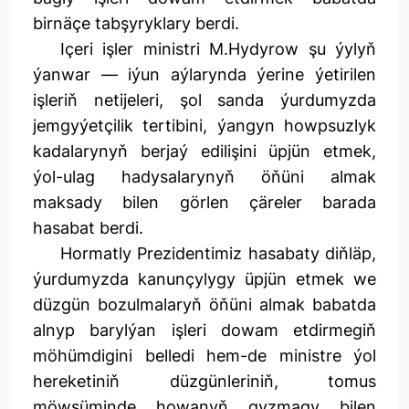
birnäçe tabşyryklary berdi.
Içeri işler ministri M.Hydyrow şu ýylyň
ýanwar — iýun aýlarynda ýerine ýetirilen
işleriň netijeleri, şol sanda ýurdumyzda
jemgyýetçilik tertibini, ýangyn howpsuzlyk
kadalarynyň berjaý edilişini üpjün etmek,
ýol-ulag hadysalarynyň öňüni almak
maksady bilen görlen çäreler barada
hasabat berdi.
Hormatly Prezidentimiz hasabaty diňläp,
ýurdumyzda kanunçylygy üpjün etmek we
düzgün bozulmalaryň öňüni almak babatda
alnyp barylýan işleri dowam etdirmegiň
möhümdigini belledi hem-de ministre ýol
hereketiniň düzgünleriniň, tomus
möwsüminde howanyň gyzmagy bilen