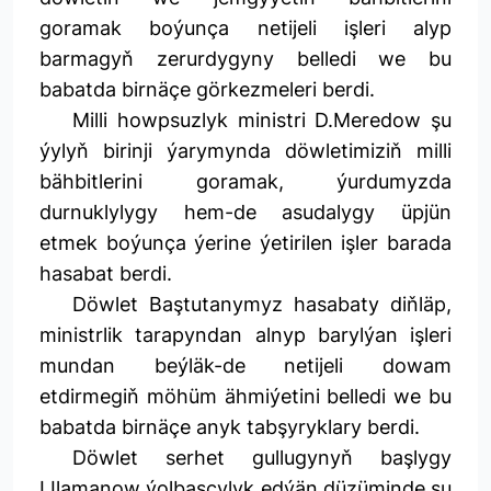
goramak boýunça netijeli işleri alyp
barmagyň zerurdygyny belledi we bu
babatda birnäçe görkezmeleri berdi.
Milli howpsuzlyk ministri D.Meredow şu
ýylyň birinji ýarymynda döwletimiziň milli
bähbitlerini goramak, ýurdumyzda
durnuklylygy hem-de asudalygy üpjün
etmek boýunça ýerine ýetirilen işler barada
hasabat berdi.
Döwlet Baştutanymyz hasabaty diňläp,
ministrlik tarapyndan alnyp barylýan işleri
mundan beýläk-de netijeli dowam
etdirmegiň möhüm ähmiýetini belledi we bu
babatda birnäçe anyk tabşyryklary berdi.
Döwlet serhet gullugynyň başlygy
I.Ilamanow ýolbaşçylyk edýän düzüminde şu