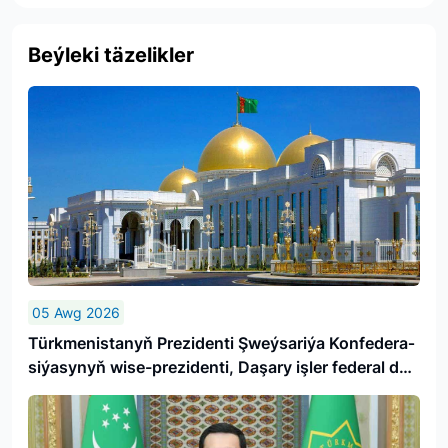
Beýleki täzelikler
05 Awg 2026
Türk­me­nis­ta­nyň Prezidenti Şweý­sa­ri­ýa Kon­fe­de­ra­
si­ýa­sy­nyň wi­se-prezidenti, Da­şa­ry iş­ler fe­de­ral de­
par­ta­men­ti­niň baş­ly­gy­ny ka­bul et­di