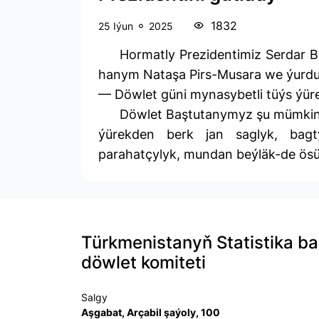
1832
25 Iýun
2025
Hormatly Prezidentimiz Serdar 
hanym Nataşa Pirs-Musara we ýurduň
— Döwlet güni mynasybetli tüýs ýüre
Döwlet Baştutanymyz şu mümkinç
ýürekden berk jan saglyk, bagt
parahatçylyk, mundan beýläk-de ösü
Türkmenistanyň Statistika b
döwlet komiteti
Salgy
Aşgabat, Arçabil şaýoly, 100