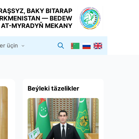
RAŞSYZ, BAKY BITARAP
RKMENISTAN — BEDEW
Y AT-MYRADYŇ MEKANY
er üçin
Beýleki täzelikler