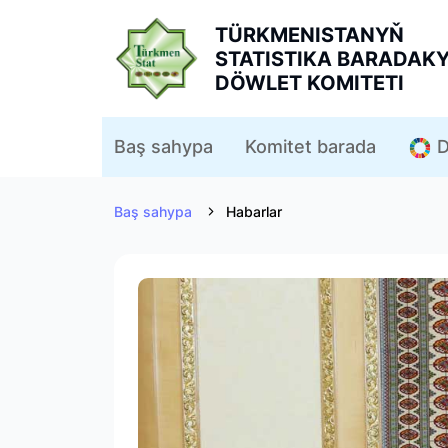
TÜRKMENISTANYŇ
STATISTIKA BARADAK
DÖWLET KOMITETI
D
Baş sahypa
Komitet barada
Baş sahypa
Habarlar