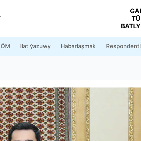
GA
Y
TÜ
BATL
ÖM
Ilat ýazuwy
Habarlaşmak
Respondentl