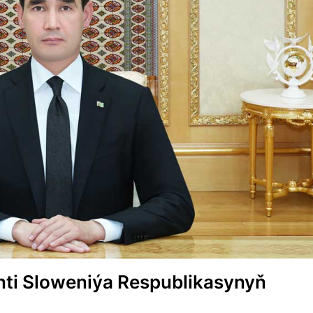
nti Sloweniýa Respublikasynyň