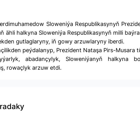
Berdimuhamedow Sloweniýa Respublikasynyň Prezide
 ähli halkyna Sloweniýa Respublikasynyň milli baýr
kden gutlaglaryny, iň gowy arzuwlaryny iberdi.
ilikden peýdalanyp, Prezident Nataşa Pirs-Musara t
yýarlyk, abadançylyk, Sloweniýanyň halkyna bo
ş, rowaçlyk arzuw etdi.
aradaky