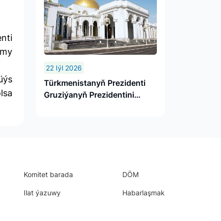
nti
amy
22 Iýl 2026
üýs
Türkmenistanyň Prezidenti
lsa
Gruziýanyň Prezidentini
gutlady
Komitet barada
DÖM
Ilat ýazuwy
Habarlaşmak