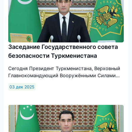
Заседание Государственного совета
безопасности Туркменистана
Сегодня Президент Туркменистана, Верховный
Главнокомандующий Вооружёнными Силами
страны генерал армии Сердар Бердымухамедов
03 дек 2025
провёл очередное заседание Государственного
совета безопасности, на котором были
рассмотрены итоги работы военных и
правоохранительных органов за одиннадцать
месяцев текущего года. Также были обсуждены
вопросы обес­печения безопасности и
стабильности в независимой Отчизне,